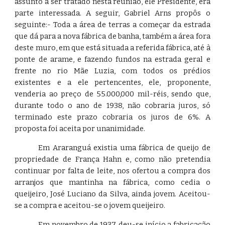
assunto a ser tratado nesta reunião, ele Presidente, era
parte interessada. A seguir, Gabriel Arns propôs o
seguinte:- Toda a área de terras a começar da estrada
que dá para a nova fábrica de banha, também a área fora
deste muro, em que está situada a referida fábrica, até à
ponte de arame, e fazendo fundos na estrada geral e
frente no rio Mãe Luzia, com todos os prédios
existentes e a ele pertencentes, ele, proponente,
venderia ao preço de 55.000,000 mil-réis, sendo que,
durante todo o ano de 1938, não cobraria juros, só
terminado este prazo cobraria os juros de 6%. A
proposta foi aceita por unanimidade.
Em Araranguá existia uma fábrica de queijo de
propriedade de França Hahn e, como não pretendia
continuar por falta de leite, nos ofertou a compra dos
arranjos que mantinha na fábrica, como cedia o
queijeiro, José Luciano da Silva, ainda jovem. Aceitou-
se a compra e aceitou-se o jovem queijeiro.
Em novembro de 1937, deu-se início a fabricação