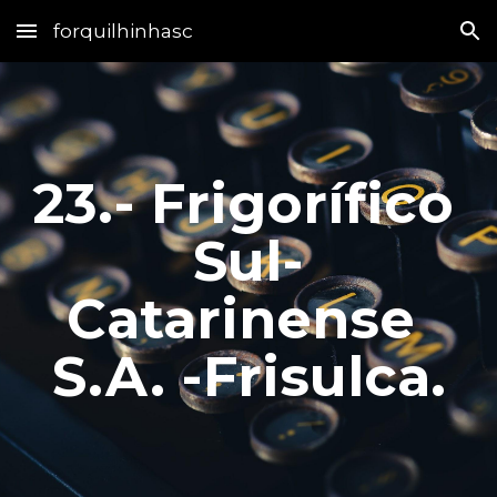
forquilhinhasc
Skip to main content
Skip to navigation
23.- Frigorífico 
Sul-
Catarinense 
S.A. -Frisulca.