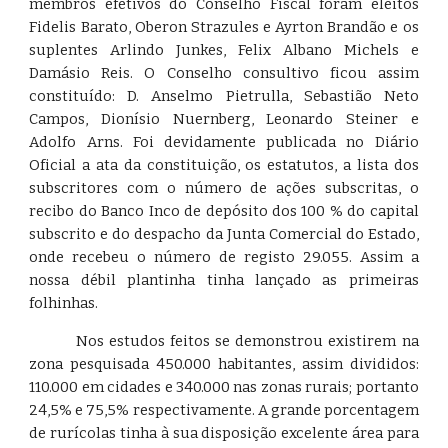
membros efetivos do Conselho Fiscal foram eleitos
Fidelis Barato, Oberon Strazules e Ayrton Brandão e os
suplentes Arlindo Junkes, Felix Albano Michels e
Damásio Reis. O Conselho consultivo ficou assim
constituído: D. Anselmo Pietrulla, Sebastião Neto
Campos, Dionísio Nuernberg, Leonardo Steiner e
Adolfo Arns. Foi devidamente publicada no Diário
Oficial a ata da constituição, os estatutos, a lista dos
subscritores com o número de ações subscritas, o
recibo do Banco Inco de depósito dos 100 % do capital
subscrito e do despacho da Junta Comercial do Estado,
onde recebeu o número de registo 29.055. Assim a
nossa débil plantinha tinha lançado as primeiras
folhinhas.
Nos estudos feitos se demonstrou existirem na
zona pesquisada 450.000 habitantes, assim divididos:
110.000 em cidades e 340.000 nas zonas rurais; portanto
24,5% e 75,5% respectivamente. A grande porcentagem
de rurícolas tinha à sua disposição excelente área para