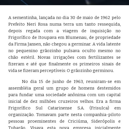
A sementinha, lançada no dia 30 de maio de 1962 pelo
Prefeito Neri Rosa numa terra um tanto ressequida,
depois regada com a viagem de inquisição no
Frigorífico de Itoupava em Blumenau, de propriedade
da Firma Jansen, não chegou a germinar. A vida latente
no pequenino grãozinho pulsava oculto mesmo no
chão estéril. Novas irrigações com fertilizantes se
fizeram e até que finalmente os primeiros sinais de
vida se fizeram perceptíveis: O grãozinho germinou.
No dia 15 de junho de 1963, reuniram-se em
assembléia geral um grupo de homens destemidos
para fundar uma sociedade anônima com um capital
inicial de dez milhões cruzeiros velhos. Era a firma
Frigorífico Sul Catarinense S.A. (Frisulca) em
organização. Tomavam parte nesta companhia-piloto
pessoas proeminentes de Criciúma, Siderópolis e
Tubarão. Visava esta nova empresa inicialmente