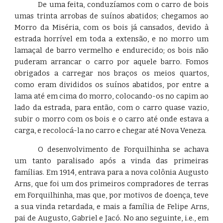
De uma feita, conduzíamos com o carro de bois
umas trinta arrobas de suínos abatidos; chegamos ao
Morro da Miséria, com os bois já cansados, devido à
estrada horrível em toda a extensão, e no morro um
lamaçal de barro vermelho e endurecido; os bois não
puderam arrancar o carro por aquele barro. Fomos
obrigados a carregar nos braços os meios quartos,
como eram divididos os suínos abatidos, por entre a
lama até em cima do morro, colocando-os no capim ao
lado da estrada, para então, com o carro quase vazio,
subir o morro com os bois e o carro até onde estava a
carga, e recolocá-la no carro e chegar até Nova Veneza.
O desenvolvimento de Forquilhinha se achava
um tanto paralisado após a vinda das primeiras
famílias. Em 1914, entrava para a nova colônia Augusto
Arns, que foi um dos primeiros compradores de terras
em Forquilhinha, mas que, por motivos de doença, teve
a sua vinda retardada, e mais a família de Felipe Arns,
pai de Augusto, Gabriel e Jacó. No ano seguinte, i.e., em