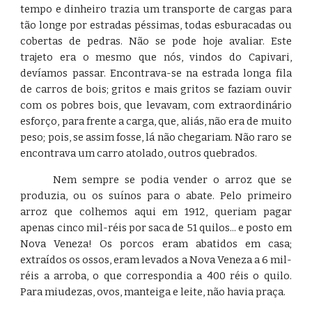
tempo e dinheiro trazia um transporte de cargas para
tão longe por estradas péssimas, todas esburacadas ou
cobertas de pedras. Não se pode hoje avaliar. Este
trajeto era o mesmo que nós, vindos do Capivari,
devíamos passar. Encontrava-se na estrada longa fila
de carros de bois; gritos e mais gritos se faziam ouvir
com os pobres bois, que levavam, com extraordinário
esforço, para frente a carga, que, aliás, não era de muito
peso; pois, se assim fosse, lá não chegariam. Não raro se
encontrava um carro atolado, outros quebrados.
Nem sempre se podia vender o arroz que se
produzia, ou os suínos para o abate. Pelo primeiro
arroz que colhemos aqui em 1912, queriam pagar
apenas cinco mil-réis por saca de 51 quilos... e posto em
Nova Veneza! Os porcos eram abatidos em casa;
extraídos os ossos, eram levados a Nova Veneza a 6 mil-
réis a arroba, o que correspondia a 400 réis o quilo.
Para miudezas, ovos, manteiga e leite, não havia praça.