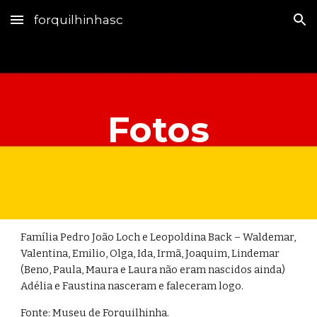
forquilhinhasc
Skip to main content
Skip to navigation
Fotos
Família Pedro João Loch e Leopoldina Back – Waldemar, 
Valentina, Emilio, Olga, Ida, Irmã, Joaquim, Lindemar 
(Beno, Paula, Maura e Laura não eram nascidos ainda) 
Adélia e Faustina nasceram e faleceram logo.
Fonte: Museu de Forquilhinha.