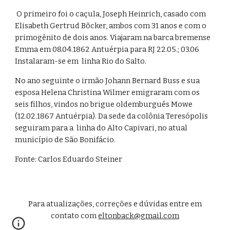
O
 primeiro foi o caçula, Joseph Heinrich, casado com 
Elisabeth
Gertrud Bõcker, ambos com 31 anos e com o 
primogênito de dois anos. Viajaram na barca bremense 
Emma em 08.04.1862 Antuérpia para RJ 22.05.; 03.06 
Instalaram-se em  linha Rio do Salto.
No ano seguinte o irmão Johann Bernard Buss e sua 
esposa Helena
Christina Wilmer emigraram com os 
seis filhos, vindos no brigue oldemburguês Mowe 
(12.02.1867 Antuérpia). Da sede da colônia Teresópolis 
seguiram para a  linha do Alto Capivari, no atual 
município de São Bonifácio.
Fonte: Carlos Eduardo Steiner
Para atualizações, correções e d
ú
vidas entre em
contato com
eltonback@gmail.com