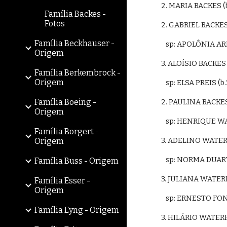
2. MARIA BACKES 
Família Backes -
Fotos
2. GABRIEL BACKES
Família Beckhauser -
   sp: APOLÔNIA 
Origem
3. ALOÍSIO BACKES
Família Berkembrock -
Origem
   sp: ELSA PREI
Família Boeing -
2. PAULINA BACKES
Origem
   sp: HENRIQUE 
Família Borgert -
3. ADELINO WATER
Origem
   sp: NORMA DUAR
Família Buss - Origem
3. JULIANA WATER
Família Esser -
Origem
   sp: ERNESTO F
Família Eyng - Origem
3. HILÁRIO WATERK