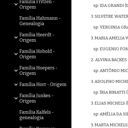
Família Fritzen -
   sp: IDA GRANDI 
Origem
3. SILVETRE WATE
Família Hahmann -
Genealogia
   sp: VERGINIA G
Família Heerdt -
3. MARIA AMELIA 
Origem
   sp: EUGENIO F
Família Hobold -
Origem
2. ALVINA BACKES
Família Hoepers -
   sp: ANTÔNIO M
Origem
3. ADOLPHO MICHEL
Família Horr - Origem
   sp: ÍRIA BINATT
Família Junkes -
Origem
3. ELIAS MICHELS 
Família Kalfels -
   sp: AMÉLIA DA S
genealogia
3. MARTA MICHELS