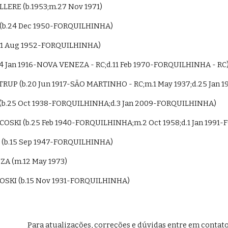
ELLERE (b.1953;m.27 Nov 1971)
 (b.24 Dec 1950-FORQUILHINHA)
(b.1 Aug 1952-FORQUILHINHA)
.4 Jan 1916-NOVA VENEZA - RC;d.11 Feb 1970-FORQUILHINHA - RC
ESTRUP (b.20 Jun 1917-SÃO MARTINHO - RC;m.1 May 1937;d.25 Jan
 (b.25 Oct 1938-FORQUILHINHA;d.3 Jan 2009-FORQUILHINHA)
TISCOSKI (b.25 Feb 1940-FORQUILHINHA;m.2 Oct 1958;d.1 Jan 199
 (b.15 Sep 1947-FORQUILHINHA)
OUZA (m.12 May 1973)
ISCOSKI (b.15 Nov 1931-FORQUILHINHA)
Para atualizações, correções e d
ú
vidas entre em conta