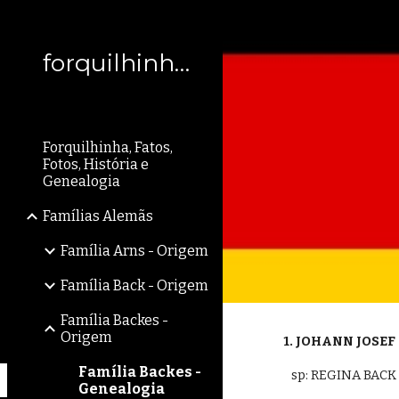
Sk
forquilhinhasc
Forquilhinha, Fatos,
Fotos, História e
Genealogia
Famílias Alemãs
Família Arns - Origem
Família Back - Origem
Família Backes -
Origem
1. JOHANN JOSEF
Família Backes -
   sp: REGINA BA
Genealogia