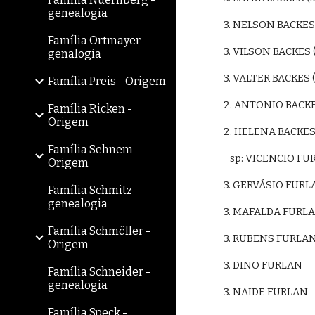
genealogia
3. NELSON BACKES 
Família Ortmayer -
3. VILSON BACKES (
genalogia
3. VALTER BACKES 
Família Preis - Origem
2. ANTONIO BACKE
Família Ricken -
Origem
2. HELENA BACKES
Família Sehnem -
   sp: VICENCIO F
Origem
3. GERVÁSIO FURL
Família Schmitz
genealogia
3. MAFALDA FURL
Família Schmöller -
3. RUBENS FURLA
Origem
3. DINO FURLAN
Família Schneider -
genealogia
3. NAIDE FURLAN
Família Speck -