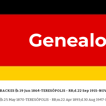
ip to main content
Skip to navigat
Genealo
 BACKES (b.19 Jun 1864-TERE
S
ÓPOLIS - RR;d.22 Sep 1915-NO
CK (b.25 May 1870-TERESÓPOLIS - RR;m.22 Apr 1893;d.30 Aug 19