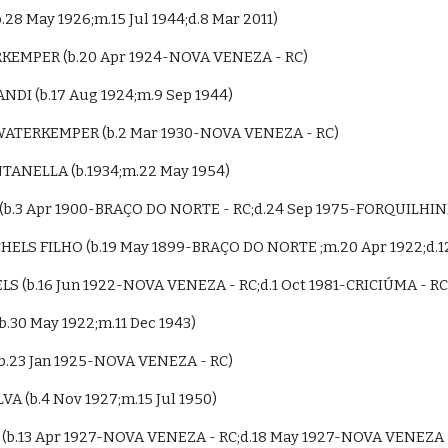
(b.28 May 1926;m.15 Jul 1944;d.8 Mar 2011)
RKEMPER (b.20 Apr 1924-NOVA VENEZA - RC)
RANDI (b.17 Aug 1924;m.9 Sep 1944)
WATERKEMPER (b.2 Mar 1930-NOVA VENEZA - RC)
ONTANELLA (b.1934;m.22 May 1954)
 (b.3 Apr 1900-BRAÇO DO NORTE - RC;d.24 Sep 1975-FORQUILHIN
ICHELS FILHO (b.19 May 1899-BRAÇO DO NORTE ;m.20 Apr 1922;d
S (b.16 Jun 1922-NOVA VENEZA - RC;d.1 Oct 1981-CRICIÚMA - RC
I (b.30 May 1922;m.11 Dec 1943)
(b.23 Jan 1925-NOVA VENEZA - RC)
ILVA (b.4 Nov 1927;m.15 Jul 1950)
 (b.13 Apr 1927-NOVA VENEZA - RC;d.18 May 1927-NOVA VENEZA 