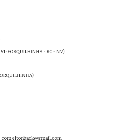
)
 1951-FORQUILHINHA - RC - NV)
1-FORQUILHINHA)
to com
eltonback@gmail.com