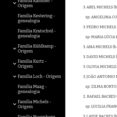
Família Kammer -
Origem
3. ABEL MICHELS (
Família Kestering -
   sp: ANGELINA C
genealogia
3. PEDRO MICHELS 
Família Kratochvil -
genealogia
   sp: MARIA LÚC
Família Kühlkamp -
3. ANA MICHELS (b
Origem
3. DAVID MICHELS (
Família Kurtz -
Origem
3. OLIVIA MICHELS 
Família Loch - Origem
3. JOÃO ANTONIO M
Família Maag -
   sp: ZILMA BORT
genealogia
2. RAFAEL BACKES 
Família Michels -
   sp: LUCILIA FR
Origem
3. LAYDE BACKES 
Família Nuernberg -