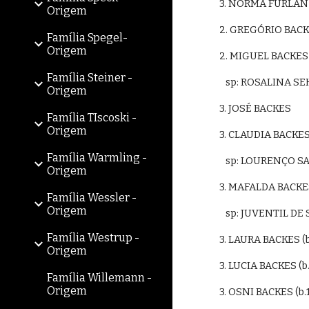
3. NORMA FURLAN
Origem
2. GREGÓRIO BACK
Família Spegel-
Origem
2. MIGUEL BACKES 
Família Steiner -
   sp: ROSALINA 
Origem
3. JOSÉ BACKES
Família TIscoski -
Origem
3. CLAUDIA BACKE
Família Warmling -
   sp: LOURENÇO S
Origem
3. MAFALDA BACKE
Família Wessler -
Origem
   sp: JUVENTIL 
Família Westrup -
3. LAURA BACKES (
Origem
3. LUCIA BACKES (
Família Willemann -
Origem
3. OSNI BACKES (