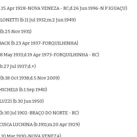
b.15 Apr 1928-NOVA VENEZA - RC;d.26 Jun 1996-N P IGUAÇU)
OLONETTI (b.11 Jul 1932;m.2 Jun 1949)
(b.25 Nov 1931)
IA BACK (b.23 Apr 1937-FORQUILHINHA)
.8 May 1933;d.19 Apr 1973-FORQUILHINHA - RC)
b.27 Jul 1937;d.+)
(b.18 Oct 1938;d.5 Nov 2009)
ICHELS (b.1 Sep 1940)
OLUZZI (b.30 Jun 1950)
(b.30 Jul 1902-BRAÇO DO NORTE - RC)
ANCISCA LUCHINA (b.1911;m.20 Apr 1929)
(b.10 Mar 1930-NOVA VENEZA)