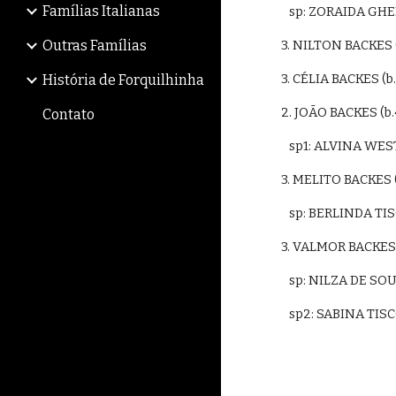
Famílias Italianas
   sp: ZORAIDA GH
Outras Famílias
3. NILTON BACKES
3. CÉLIA BACKES 
História de Forquilhinha
2. JOÃO BACKES (b
Contato
   sp1: ALVINA W
3. MELITO BACKES
   sp: BERLINDA 
3. VALMOR BACKES
   sp: NILZA DE S
   sp2: SABINA T